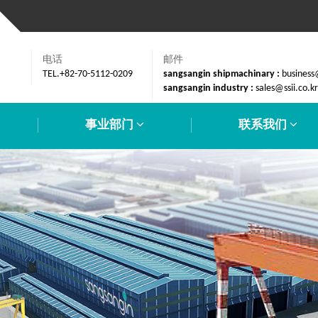
电话
邮件
TEL.+82-70-5112-0209
sangsangin shipmachinary :
business
sangsangin industry :
sales@ssii.co.kr
事业部门
联系我们